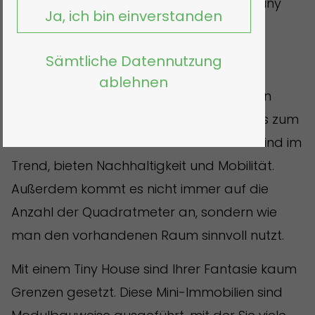
Immer mehr Menschen entdecken das Tiny
Ja, ich bin einverstanden
House für sich. Auch wir sind von der
besonders gestalteten, sorgfältig
Sämtliche Datennutzung
gedämmten und vielfältig gestalteten
ablehnen
Hausbauart überzeugt. Denn die flexiblen
Möglichkeiten – von der Gartensauna bis zum
kleinen und feinen Haus zum Wohnen – sind im
Trend, bieten Nachhaltigkeit und Mobilität.
Außerdem kommt es nicht immer auf die
Anzahl der Quadratmeter an, sondern wie
man den vorhandenen Raum sinnvoll nutzt.
Mit einem Tiny House sind Ihrer Fantasie kaum
Grenzen gesetzt. Diese Mini-Immobilien sind