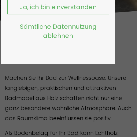
Ja, ich bin einverstanden
Sämtliche Datennutzung
ablehnen
Badmöbel
Machen Sie Ihr Bad zur Wellnessoase. Unsere
langlebigen, praktischen und attraktiven
Badmöbel aus Holz schaffen nicht nur eine
ganz besondere wohnliche Atmosphäre. Auch
das Raumklima beeinflussen sie positiv.
Als Bodenbelag für Ihr Bad kann Echtholz